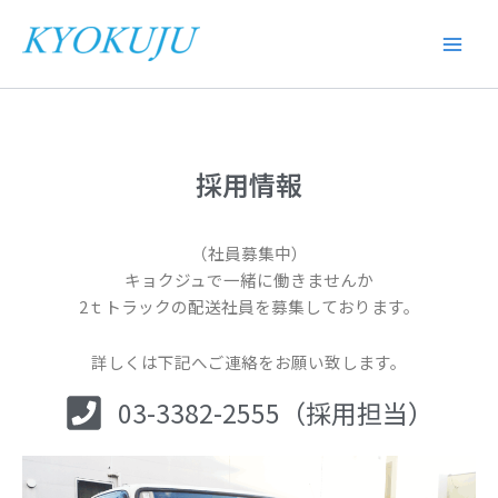
内
容
を
ス
キ
ッ
プ
採用情報
（社員募集中）
キョクジュで一緒に働きませんか
2ｔトラックの配送社員を募集しております。
詳しくは下記へご連絡をお願い致します。
03-3382-2555（採用担当）